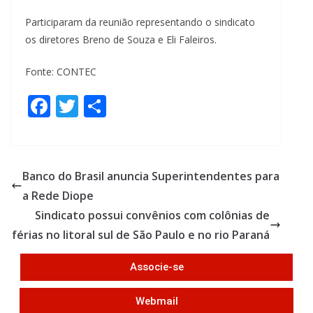
Participaram da reunião representando o sindicato
os diretores Breno de Souza e Eli Faleiros.
Fonte: CONTEC
F
T
S
ac
w
h
e
itt
ar
b
er
e
Banco do Brasil anuncia Superintendentes para
o
a Rede Diope
o
Sindicato possui convênios com colônias de
k
férias no litoral sul de São Paulo e no rio Paraná
Associe-se
Webmail