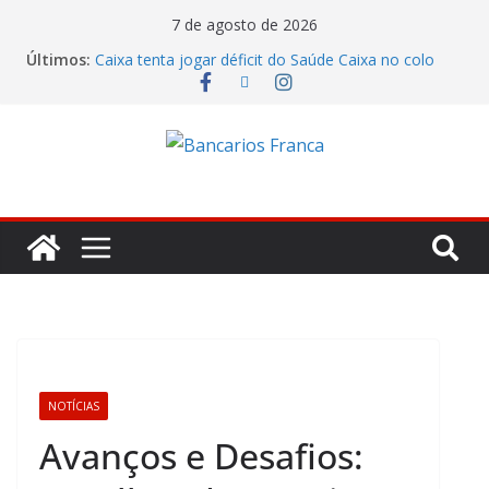
7 de agosto de 2026
Últimos:
Caixa tenta jogar déficit do Saúde Caixa no colo
dos empregados e enfrenta rejeição na mesa
Bradesco tem alta no lucro de 16% e atinge R$
7,05 bilhões no segundo trimestre
Itaú atende cobrança da CONTEC e garante
vigilantes nos Espaços de Negócios
Lucro do Banco Mercantil no segundo trimestre foi
de R$ 275 milhões
Banco do Brasil trava debate econômico e
condiciona avanços à decisão da Fenaban
NOTÍCIAS
Avanços e Desafios: