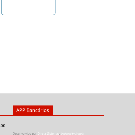
APP Bancários
400-
Desenvolvido por
Direta Sistemas
.
Designed by Freepik