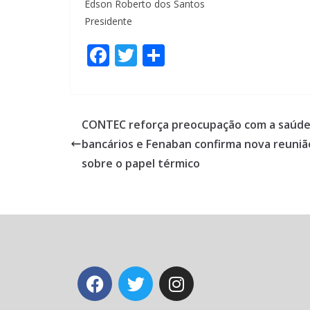
Edson Roberto dos Santos
Presidente
F
T
S
ac
w
h
e
itt
ar
b
er
e
CONTEC reforça preocupação com a saúde
o
bancários e Fenaban confirma nova reuniã
o
sobre o papel térmico
k