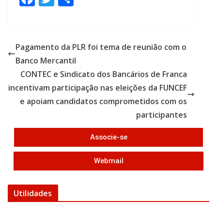
ac
w
h
e
itt
ar
b
er
e
Pagamento da PLR foi tema de reunião com o
o
Banco Mercantil
o
CONTEC e Sindicato dos Bancários de Franca
k
incentivam participação nas eleições da FUNCEF
e apoiam candidatos comprometidos com os
participantes
Associe-se
Webmail
Utilidades