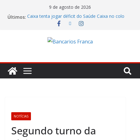
9 de agosto de 2026
Caixa tenta jogar déficit do Saúde Caixa no colo
Últimos:
dos empregados e enfrenta rejeição na mesa
Bradesco tem alta no lucro de 16% e atinge R$
7,05 bilhões no segundo trimestre
Itaú atende cobrança da CONTEC e garante
vigilantes nos Espaços de Negócios
Lucro do Banco Mercantil no segundo trimestre foi
de R$ 275 milhões
Banco do Brasil trava debate econômico e
condiciona avanços à decisão da Fenaban
NOTÍCIAS
Segundo turno da